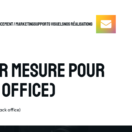
cement / Marketing
Supports Visuels
Nos réalisations
ur mesure pour
 office)
ack office)