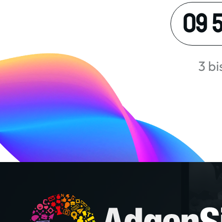
09 5
3 b