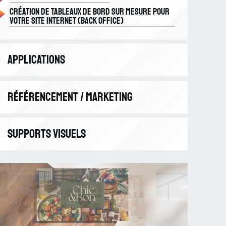
Création de tableaux de bord sur mesure pour
votre site internet (back office)
Applications
Application Web
Référencement / Marketing
Application mobile
Analyse marketing
Supports visuels
Référencement naturel SEO
Community management
Supports numériques
Vidéo
Supports imprimés / Print
Marquage de véhicule professionnel |
Transformez votre flotte en campagne
publicitaire