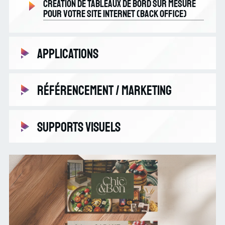
Création de tableaux de bord sur mesure
pour votre site internet (back office)
Applications
Application Web
Référencement / Marketing
Application mobile
Analyse marketing
Supports visuels
Référencement naturel SEO
Community management
Supports numériques
Vidéo
Supports imprimés / Print
Marquage de véhicule professionnel |
Transformez votre flotte en campagne
publicitaire